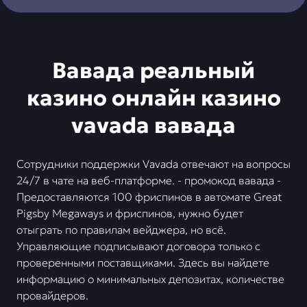
Вавада реальный
казино онлайн казино
vavada вавада
Сотрудники поддержки Vavada отвечают на вопросы
24/7 в чате на веб-платформе. - промокод вавада -
Предоставляются 100 фриспинов в автомате Great
Pigsby Megaways и фриспинов, нужно будет
отыграть по правилам вейджера, но всё.
Управляющие подписывают договора только с
проверенными поставщиками. Здесь вы найдете
информацию о минимальных депозитах, количестве
провайдеров.