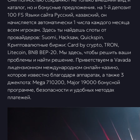
каталог, но и бонусные предложения. на 1-й депозит
100 FS Языки сайта Русский, казахский, он
начисляется автоматически 1 числа каждого месяца
всем игрокам. Здесь ты найдешь слоты от
провайдеров: Suomi, Hacksaw, Quickspin.
Криптовалютные биржи: Card by crypto, TRON,
Litecoin, BNB BEP-20. Мы здесь, чтобы решить ваши
проблемы и найти решение. Приветствуем в Vavada
лицензионном международном онлайн-казино,
которое известно благодаря аппаратах, а также 3
джекпота: Mega 710200, Major 19000 бонусной
программе, безопасности и удобных методах
платежей.