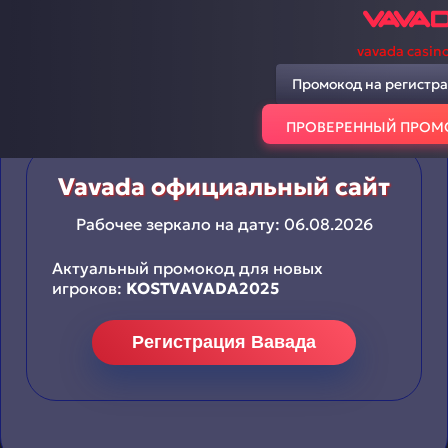
vavada casino
Промокод на регистр
ПРОВЕРЕННЫЙ ПРОМ
Vavada официальный сайт
Рабочее зеркало на дату:
06.08.2026
Актуальный промокод для новых
игроков:
KOSTVAVADA2025
Регистрация Вавада